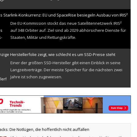
s Starlink-Konkurrenz: EU und SpaceRise besiegeln Ausbau von IRIS²
Die EU-Kommission stockt das neue Satellitennetzwerk IRIS²
auf 348 Orbiter auf. Ziel sind ab 2029 abhörsichere Dienste für
hige Nanofaser-Beschichtung filtert Mikroplastik aus Wasser
Staaten, Militär und Rettungskräfte.
nzige Herstellerfolie zeigt, wie schlecht es um SSD-Preise steht
Einer der größten SSD-Hersteller gibt einen Einblick in seine
fer attackieren IBM Langflow und Apache-Tomcat-Server
Langzeitverträge. Der meiste Speicher für die nächsten zwei
Jahre ist schon zugewiesen.
hmen fürchten US-Kill-Switch für kritische IT-Dienste
74 Prozent der Unternehmen befürchten, dass US-Anbieter
Metabase-0day: Datenleck bei Laptophersteller Framework
auf Druck der US-Regierung wichtige Dienste sperren könnten.
acks: Die Notlügen, die hoffentlich nicht auffallen
 Klimaanlage Meaco Cirro 12000 im Test