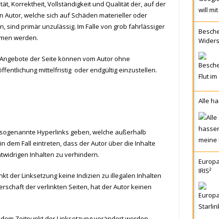
t, Korrektheit, Vollständigkeit und Qualität der, auf der
 Autor, welche sich auf Schäden materieller oder
, sind primär unzulässig. Im Falle von grob fahrlässiger
Beschei
mmen werden.
Wider
e Angebote der Seite können vom Autor ohne
entlichung mittelfristig oder endgültig einzustellen.
Alle ha
s, sogenannte Hyperlinks geben, welche außerhalb
n dem Fall eintreten, dass der Autor über die Inhalte
twidrigen Inhalten zu verhindern.
Europa
IRIS²
unkt der Linksetzung keine Indizien zu illegalen Inhalten
schaft der verlinkten Seiten, hat der Autor keinen
ach dem Zeitpunkt der Linksetzung verändert werden.