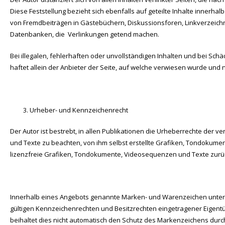
Diese Feststellung bezieht sich ebenfalls auf geteilte Inhalte innerh
von Fremdbeiträgen in Gästebüchern, Diskussionsforen, Linkverzeichn
Datenbanken, die Verlinkungen getend machen.
Bei illegalen, fehlerhaften oder unvollständigen Inhalten und bei Sch
haftet allein der Anbieter der Seite, auf welche verwiesen wurde und n
Urheber- und Kennzeichenrecht
Der Autor ist bestrebt, in allen Publikationen die Urheberrechte de
und Texte zu beachten, von ihm selbst erstellte Grafiken, Tondokum
lizenzfreie Grafiken, Tondokumente, Videosequenzen und Texte zurü
Innerhalb eines Angebots genannte Marken- und Warenzeichen unte
gültigen Kennzeichenrechten und Besitzrechten eingetragener Eigent
beihaltet dies nicht automatisch den Schutz des Markenzeichens durch 