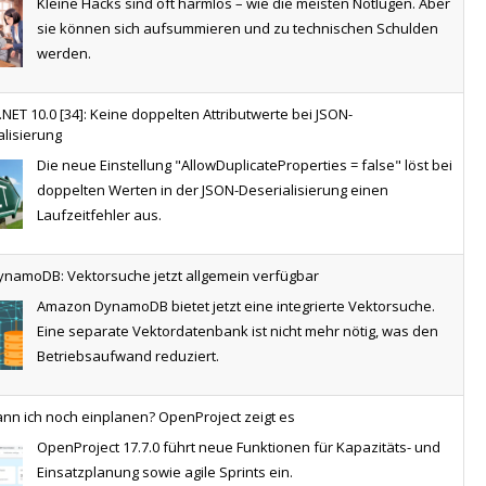
Kleine Hacks sind oft harmlos – wie die meisten Notlügen. Aber
co Cirro 12000 überzeugt mit einer starken Kühlleistung bei einem
: Meta soll halbe Milliarde Dollar in Fonds für Kinder zahlen
sie können sich aufsummieren und zu technischen Schulden
ichsweise niedrigen Geräuschpegel.
werden.
30 bleibt: Münchens neuer OB vollzieht verkehrspolitische
wende
.NET 10.0 [34]: Keine doppelten Attributwerte bei JSON-
alisierung
OB Krause (Grüne) belässt Tempo 30 auf der Landshuter Allee.
ernus: Kommender Apple-Chef setzt erste Management-Zeichen
Die neue Einstellung "AllowDuplicateProperties = false" löst bei
Die Beschwerde seines Vorgängers Reiter (SPD) gegen die
doppelten Werten in der JSON-Deserialisierung einen
gerichtliche Anordnung wird zurückgezogen.
Laufzeitfehler aus.
ate Deep-Dive: Wie Schulen KI-Kompetenz systematisch vermitteln
n
namoDB: Vektorsuche jetzt allgemein verfügbar
se: China-Speicher für Apple nicht billiger – Angst um iPhone-
Das AI Literacy Framework gibt Lehrkräften erstmals konkrete
Amazon DynamoDB bietet jetzt eine integrierte Vektorsuche.
rgung
Lernszenarien zur KI-Vermittlung an die Hand – von der
Eine separate Vektordatenbank ist nicht mehr nötig, was den
Grundschule bis zur Weiterbildung.
Betriebsaufwand reduziert.
opilot: Domain Exclusion angekündigt – und sofort zurückgezogen
nn ich noch einplanen? OpenProject zeigt es
Microsoft kündigte eine Domain Exclusion für M365 Copilot an,
OpenProject 17.7.0 führt neue Funktionen für Kapazitäts- und
Angebot: M365-Workshop: Teamarbeit strukturieren und produktiver
zog die Funktion aber kurz darauf zurück. Die Gründe sind
en
Einsatzplanung sowie agile Sprints ein.