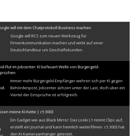
ketten-Angriff auf keyv: Shai-Hulud-Wurm infiziert mehr als 440 npm-
e
oogle will mit dem Chatprotokoll Business machen
Google will RCS zum neuen Werkzeug für
Firmenkommunikation machen und wirbt auf einer
lüsselte iPhone-Backups: Apple kämpft gegen Londoner
Deutschlandtour um Geschäftskunden.
lichkeiten
d-Flut im Jobcenter: KI befeuert Welle von Bürgergeld-
prüchen
Immer mehr Bürgergeld-Empfänger wehren sich per KI gegen
Behördenpost. Jobcenter ächzen unter der Last, doch über ein
x jetzt auch für Arm – aber nicht auf Raspberry Pi
Viertel der Einsprüche ist erfolgreich.
ssen meine KI-Kette | c't 3003
Ein Gadget wie aus Black Mirror: Das Looki L1 nimmt Clips auf,
erstellt ein Journal und kann heimlich weiterfilmen. c't 3003 hat
T knackt Milliardenmarke und hebt Chat-Limit für Gratisnutzer auf
den KI-Kameraanhänger getestet.