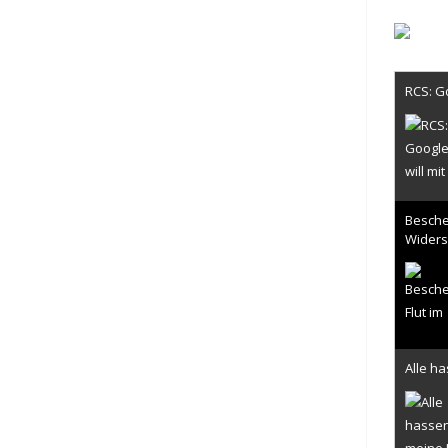
Liefer
Paket
RCS: G
Versch
Begehr
Beschei
Widers
Proxmo
Alle ha
ChatGP