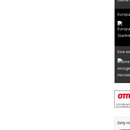
Europa
Flausc
Eine ei
Angrei
Unterne
Durch 
Dirty H
Mobile