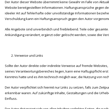
Der Autor dieser Website übernimmt keine Gewähr im Falle von Aktualitä
Website bereitgestellten Informationen. Haftungsansprüche gegen den
ideeler Art auf fehlerhafte oder unvollständige Informationen beziehen
Verschuldung kann ein Haftungsanspruch gegen den Autor vorgeno
Alle Angebote sind unverbindich und freibleibend. Teile oder gesamt
Ankündigung verändert, ergänzt oder gelöscht werden, sowie diie Veröff
Verweise und Links
Sollte der Autor direkte oder indirekte Verweise auf fremde Website
seines Verantwortungsbereiches liegen, kann eine Haftugspflicht erst i
Kenntnis hatte und es ihm technisch möglich war, die Nutzung von rech
Der Autor verpflichtet sich hiermit nur Links zu setzen, falls zum Zeitp
erkennbar waren. Auf zukünftige Inhalte, Gestaltungen und die Urheber
Einfluss.
Der Autor distanziert sich von allen Inhalten verlinkter Seiten, die n