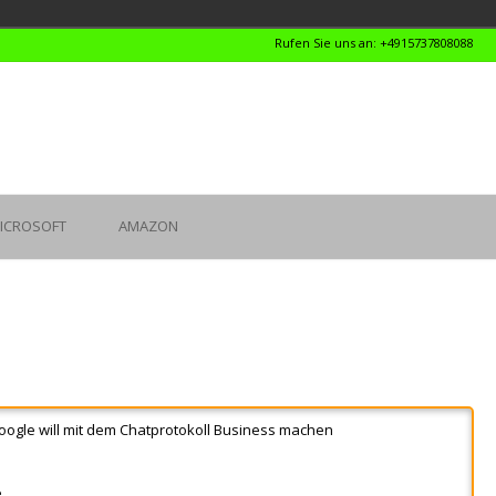
Rufen Sie uns an: +4915737808088
ICROSOFT
AMAZON
oogle will mit dem Chatprotokoll Business machen