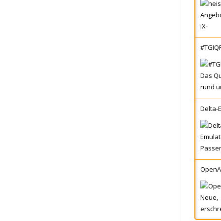
#TGIQF
Delta-
OpenAI